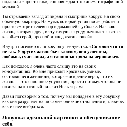
подарили «просто так», сопровождая это кинематографичной
музыкой.
Ты отрываешь взгляд от экрана и смотришь вокруг. На свою
обычную квартиру. На мужа, который устал после работы и
просто смотрит телевизор в домашней футболке. На свою
жизнь, которая вдруг, в эту самую секунду, начинает казаться
какой-то серой, пресной и «недотягивающей».
Внутри поселяется липкое, тягучее чувство:
«Со мной что-то
не так. У других жизнь бьет ключом, они успешны,
любимы, счастливы, а я словно застряла на черновике».
Как психолог, я очень часто слышу это на своих
консультациях. Ко мне приходят красивые, умные,
состоявшиеся женщины, которые искренне верят, что их
жизнь — это сплошное упущение, просто потому, что она не
похожа на красивый рилс из Нельзяграма.
Давай поговорим о том, почему мы попадаем в эту ловушку,
как она разрушает наши самые близкие отношения и, главное,
как из нее выбраться.
Ловушка идеальной картинки и обесценивание
себя