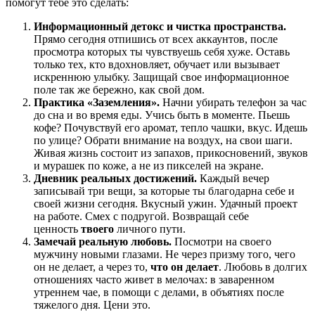
помогут тебе это сделать:
Информационный детокс и чистка пространства.
Прямо сегодня отпишись от всех аккаунтов, после
просмотра которых ты чувствуешь себя хуже. Оставь
только тех, кто вдохновляет, обучает или вызывает
искреннюю улыбку. Защищай свое информационное
поле так же бережно, как свой дом.
Практика «Заземления».
Начни убирать телефон за час
до сна и во время еды. Учись быть в моменте. Пьешь
кофе? Почувствуй его аромат, тепло чашки, вкус. Идешь
по улице? Обрати внимание на воздух, на свои шаги.
Живая жизнь состоит из запахов, прикосновений, звуков
и мурашек по коже, а не из пикселей на экране.
Дневник реальных достижений.
Каждый вечер
записывай три вещи, за которые ты благодарна себе и
своей жизни сегодня. Вкусный ужин. Удачный проект
на работе. Смех с подругой. Возвращай себе
ценность
твоего
личного пути.
Замечай реальную любовь.
Посмотри на своего
мужчину новыми глазами. Не через призму того, чего
он не делает, а через то,
что он делает
. Любовь в долгих
отношениях часто живет в мелочах: в заваренном
утреннем чае, в помощи с делами, в объятиях после
тяжелого дня. Цени это.