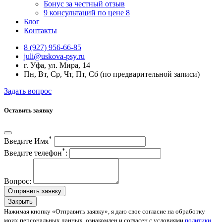
Бонус за честный отзыв
9 консультаций по цене 8
Блог
Контакты
8 (927) 956‑66‑85
juli@uskova-psy.ru
г. Уфа, ул. Мира, 14
Пн, Вт, Ср, Чт, Пт, Сб (по предварительной записи)
Задать вопрос
Оставить заявку
*
Введите Имя
*
Введите телефон
:
Вопрос:
Отправить заявку
Закрыть
Нажимая кнопку «Отправить заявку», я даю свое согласие на обработку
моих персональных данных, ознакомлен и согласен с условиями
политики