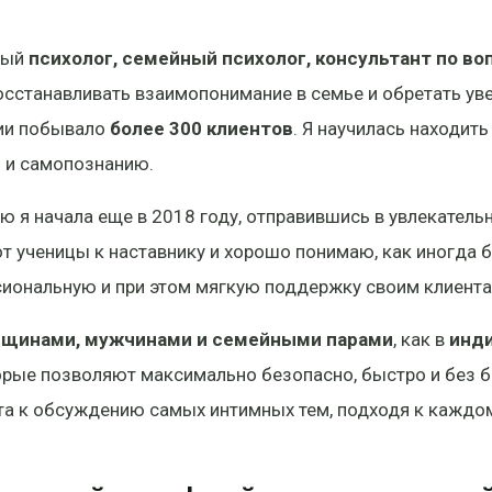
ный
психолог, семейный психолог, консультант по в
сстанавливать взаимопонимание в семье и обретать увер
пии побывало
более 300 клиентов
. Я научилась находи
ю и самопознанию.
 я начала еще в 2018 году, отправившись в увлекательн
 от ученицы к наставнику и хорошо понимаю, как иногда 
иональную и при этом мягкую поддержку своим клиента
нщинами, мужчинами и семейными парами
, как в
инд
торые позволяют максимально безопасно, быстро и без
ыта к обсуждению самых интимных тем, подходя к каждо